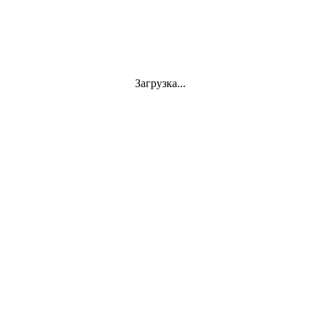
Загрузка...
Jazz
VINYL
АКСЕССУАРЫ
CD
Аудиокассеты
СУВЕНИРЫ
DVD-Video
Classics
Mini-Vinyl
АППАРАТУРА
Документы