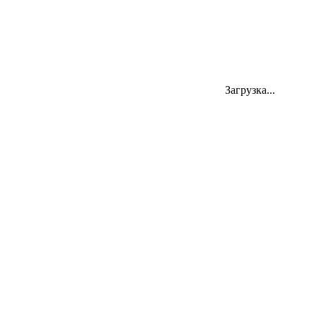
Mini-Vinyl
MV Accept - Breaker
Загрузка...
1 299 ₽