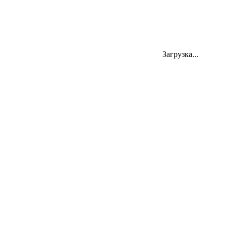
Загрузка...
454000, Челябинск, ул. Цвиллинга 58