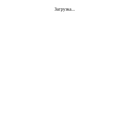
Загрузка...
Jazz
VINYL
АКСЕССУАРЫ
CD
Аудиокассеты
СУВЕНИРЫ
DVD-Video
Classics
Mini-Vinyl
АППАРАТУРА
Документы