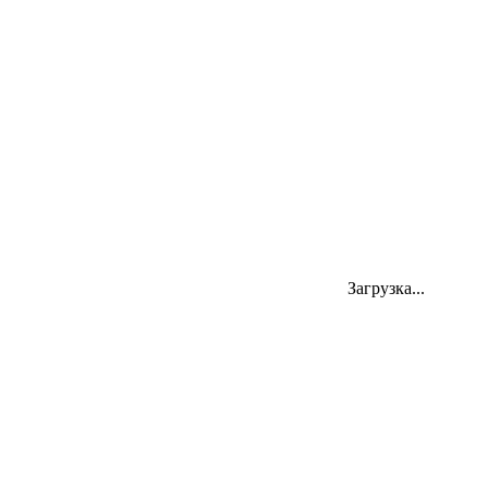
Личный кабинет
Адрес
Загрузка...