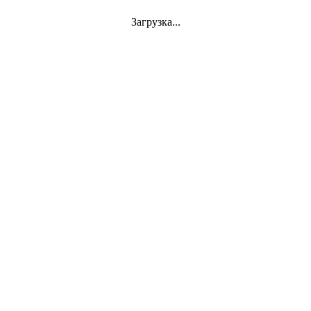
Загрузка...
Jazz
VINYL
АКСЕССУАРЫ
CD
Аудиокассеты
СУВЕНИРЫ
DVD-Video
Classics
Mini-Vinyl
АППАРАТУРА
Документы