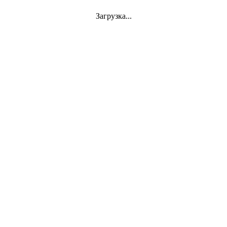
Загрузка...
Jazz
VINYL
АКСЕССУАРЫ
CD
Аудиокассеты
СУВЕНИРЫ
DVD-Video
Classics
Mini-Vinyl
АППАРАТУРА
Документы