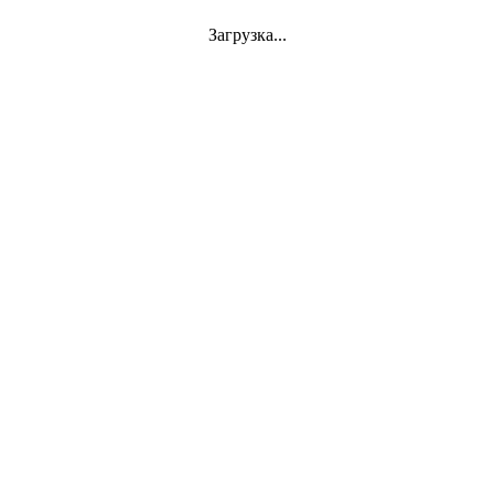
Загрузка...
Jazz
VINYL
АКСЕССУАРЫ
CD
Аудиокассеты
СУВЕНИРЫ
DVD-Video
Classics
Mini-Vinyl
АППАРАТУРА
Документы