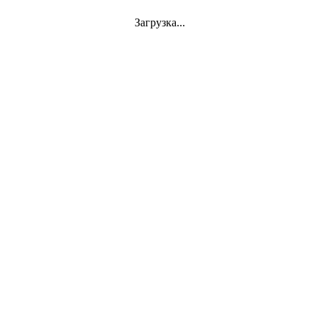
Загрузка...
Jazz
VINYL
АКСЕССУАРЫ
CD
Аудиокассеты
СУВЕНИРЫ
DVD-Video
Classics
Mini-Vinyl
АППАРАТУРА
Документы