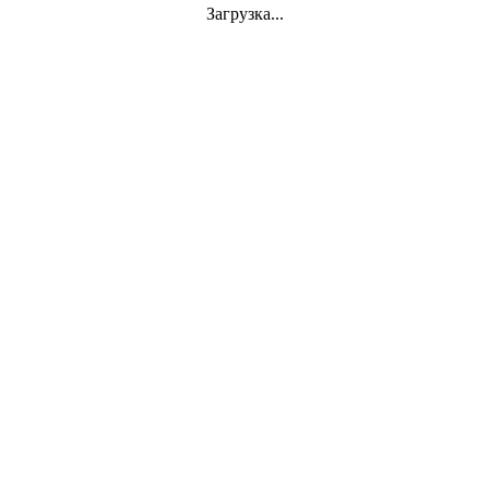
Jazz
Загрузка...
VINYL
АКСЕССУАРЫ
CD
Аудиокассеты
СУВЕНИРЫ
DVD-Video
Classics
Mini-Vinyl
АППАРАТУРА
Документы