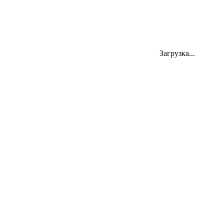
Загрузка...
454000, Челябинск, ул. Цвиллинга 58