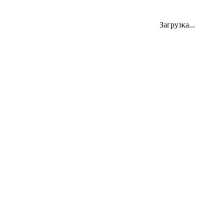
Загрузка...
454000, Челябинск, ул. Цвиллинга 58
Телефон:
+7 351 231-32-33
+7 351 7300-200