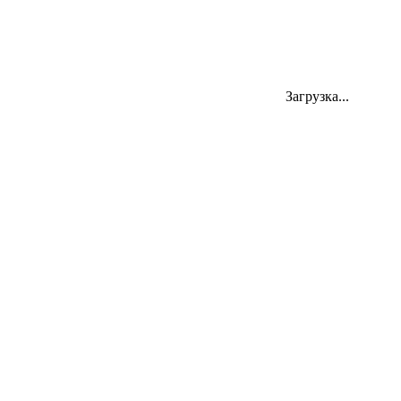
Загрузка...
454000, Челябинск, ул. Цвиллинга 58