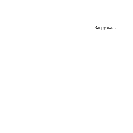
Загрузка...
454000, Челябинск, ул. Цвиллинга 58