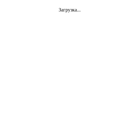
Загрузка...
Jazz
VINYL
АКСЕССУАРЫ
CD
Аудиокассеты
СУВЕНИРЫ
DVD-Video
Classics
Mini-Vinyl
АППАРАТУРА
Документы