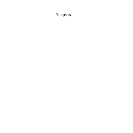
Загрузка...
Jazz
VINYL
АКСЕССУАРЫ
CD
Аудиокассеты
СУВЕНИРЫ
DVD-Video
Classics
Mini-Vinyl
АППАРАТУРА
Документы