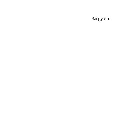
Загрузка...
454000, Челябинск, ул. Цвиллинга 58
Телефон:
+7 351 231-32-33