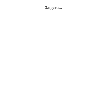
Загрузка...
Jazz
VINYL
АКСЕССУАРЫ
CD
Аудиокассеты
СУВЕНИРЫ
DVD-Video
Classics
Mini-Vinyl
АППАРАТУРА
Документы