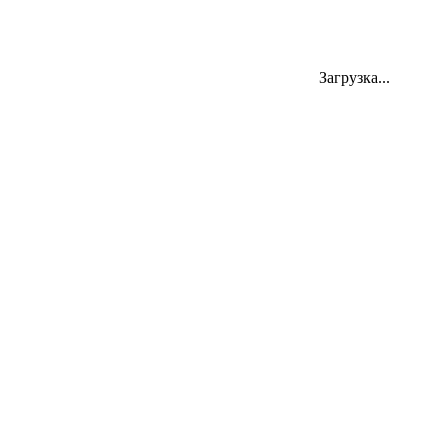
Загрузка...
454000, Челябинск, ул. Цвиллинга 58
Телефон: