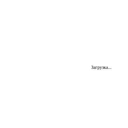
Личный кабинет
Адрес
Загрузка...